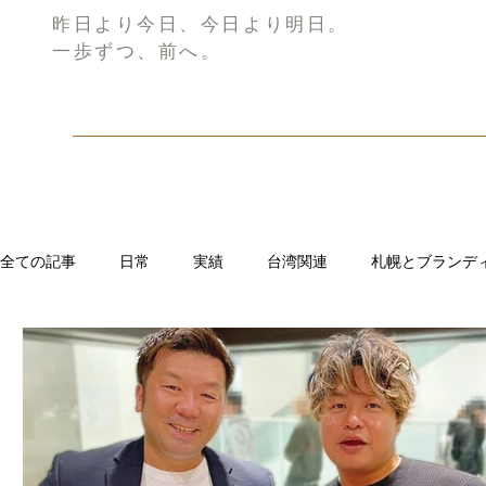
昨日より今日、今日より明日。
一歩ずつ、前へ。
全ての記事
日常
実績
台湾関連
札幌とブランデ
リブランディング®
さとうきび繊維のストロー
中国
CRMブランディング®
デジタルマーケティングブランディ