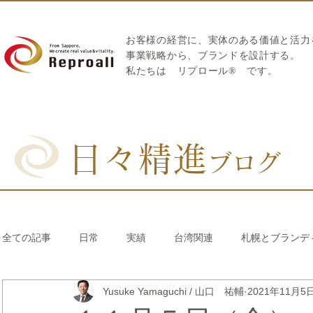
お客様の経営に、実体のある価値と活力
​事業戦略から、ブランドを設計する。
私たちは
リプロール
®
です。
日々精進
ブログ
全ての記事
日常
実績
台湾関連
札幌とブランデ
Yusuke Yamaguchi / 山口 祐輔
2021年11月5
リブランディング®
さとうきび繊維のストロー
中国