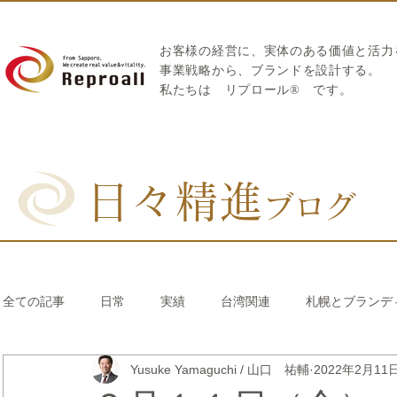
お客様の経営に、実体のある価値と活力
​事業戦略から、ブランドを設計する。
私たちは
リプロール
®
です。
日々精進
ブログ
全ての記事
日常
実績
台湾関連
札幌とブランデ
Yusuke Yamaguchi / 山口 祐輔
2022年2月11
リブランディング®
さとうきび繊維のストロー
中国