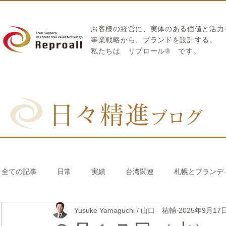
お客様の経営に、実体のある価値と活力
​事業戦略から、ブランドを設計する。
私たちは
リプロール
®
です。
日々精進
ブログ
全ての記事
日常
実績
台湾関連
札幌とブランデ
Yusuke Yamaguchi / 山口 祐輔
2025年9月17
リブランディング®
さとうきび繊維のストロー
中国