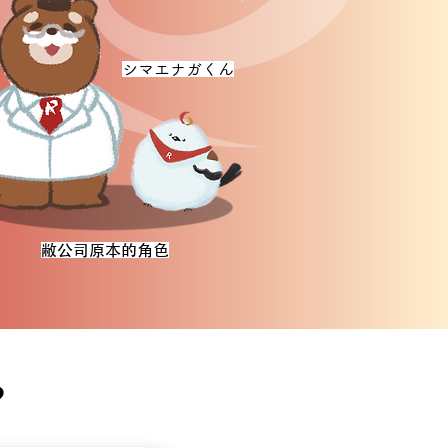
シマエナガくん
敝公司原本的角色
？