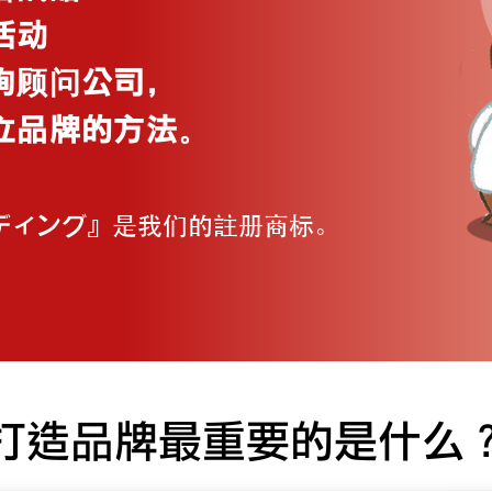
活动
询顾问公司,
。
立品牌的方法
ディング』是我们的註册商标。
打造品牌最重要的是什么