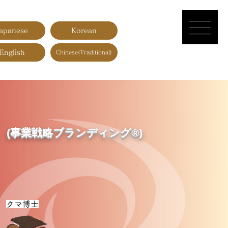
apanese
Korean
English
Chinese(Traditional)
(事業戦略ブランディング®︎)
​クマ博士