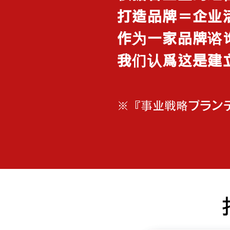
打造品牌＝企业
作为一家品牌谘
我们认爲这是建
※『事业戦略ブラン