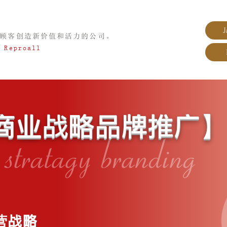
J
顾客创造新价值和活力的公司。
是
Reproall
】
商业战略品牌推广
营战略