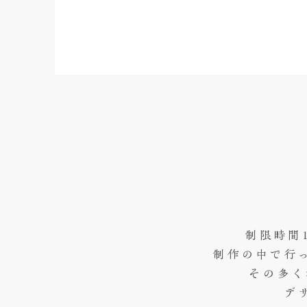
制限時間
制作の中で行
その多く
デ