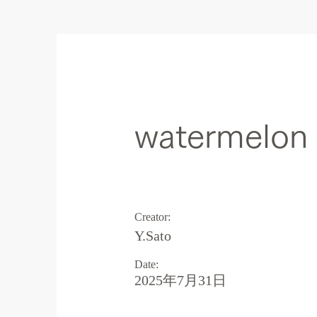
Art theme
watermelon
Creator:
Y.Sato
Date:
2025年7月31日