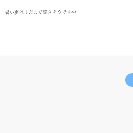
暑い夏はまだまだ続きそうです🍉
この作品は、リプロールのデザイナーが、
1時間という制約の中で制作したフリーアートの