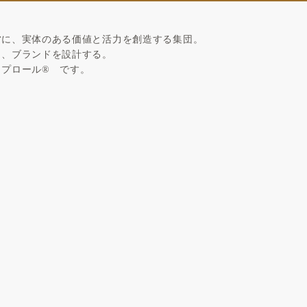
営に、実体のある価値と活力を創造する集団。
ら、ブランドを設計する。
リプロール
®
です。
制約から生まれた、直感の記録