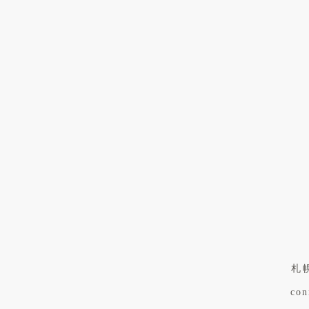
制作の中で行
その多く
デ
また、
札
con