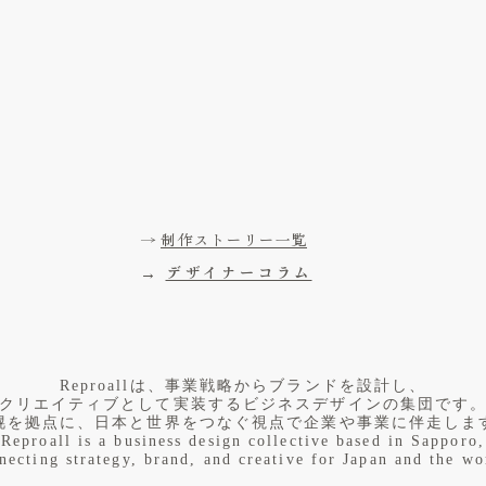
った判断や感覚は、すぐに言語化されるものでは
が、後の制作やブランド設計の思考につながっ
ザインの考え方や判断を言葉として整理した内容
デザイナーコラムで紹介しています。
実際のプロジェクトでどのように形になってい
制作ストーリーもあわせてご覧ください。
→
制作ストーリー一覧
→
デザイナーコラム
​Reproallは、事業戦略からブランドを設計し、
クリエイティブとして実装するビジネスデザインの集団です
幌を拠点に、日本と世界をつなぐ視点で企業や事業に伴走しま
Reproall is a business design collective based in Sapporo,
necting strategy, brand, and creative for Japan and the wo