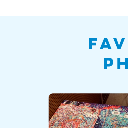
fav
p