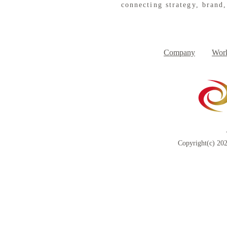
connecting strategy, brand,
８月３日（月） イベントで
７月３１日
Day
す
Company
Work
Copyright(c) 202