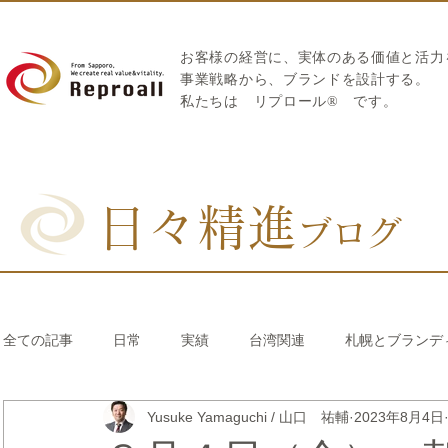
お客様の経営に、実体のある価値と活力
​事業戦略から、ブランドを設計する。
私たちは
リプロール
®
です。
日々精進
ブログ
全ての記事
日常
実績
台湾関連
札幌とブランデ
Yusuke Yamaguchi / 山口 祐輔
2023年8月4日
リブランディング®
さとうきび繊維のストロー
中国