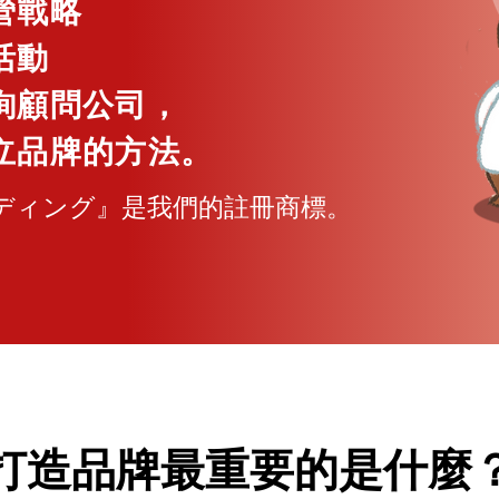
營戰略
活動
詢顧問公司，
立品牌的方法。
ディング』是我們的註冊商標。
打造品牌最重要的是什麼