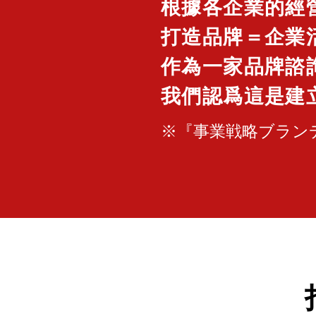
根據各企業的經
打造品牌＝企業
作為一家品牌諮
我們認爲這是建
※『事業戦略ブラン