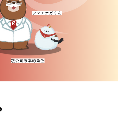
シマエナガくん
敝公司原本的角色
？