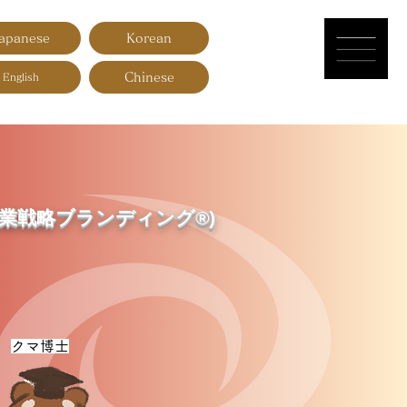
apanese
Korean
Chinese
English
業戦略ブランディング®︎)
​クマ博士