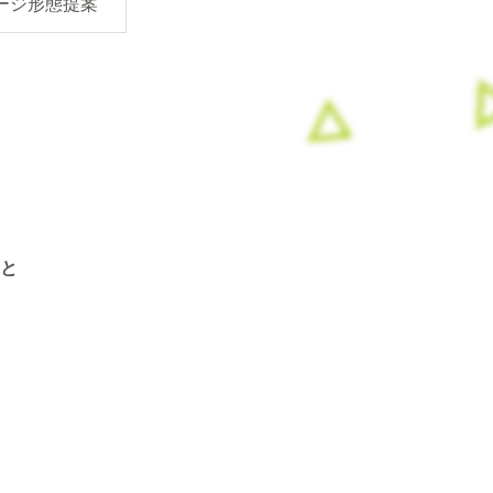
ージ形態提案
と