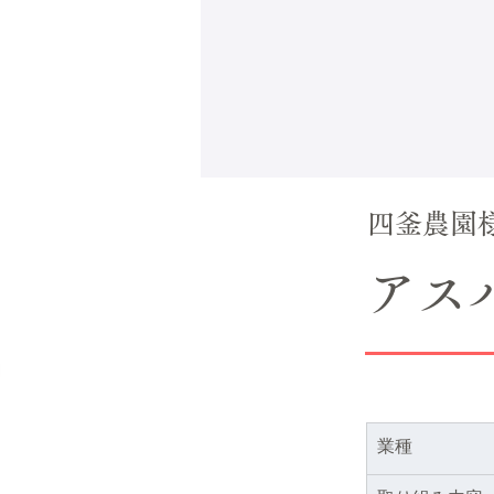
四釜農園
アス
業種