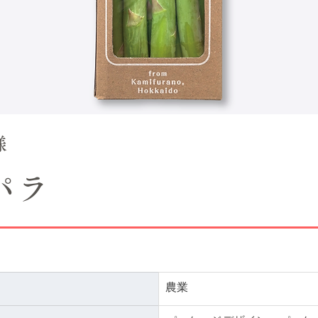
様
パラ
農業