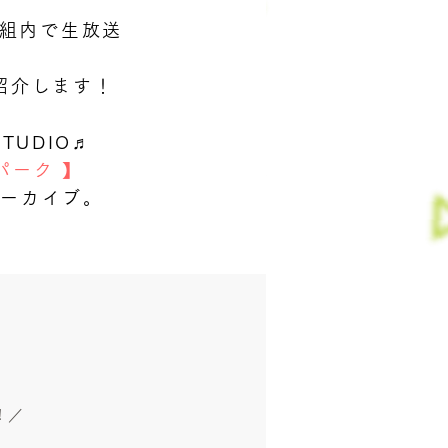
組内で生放送
紹介します！
TUDIO♬
パーク 】
＆アーカイブ。
！／