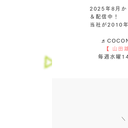
2025年8月
＆配信中！
当社が201
♬COCON
【 山田
毎週水曜14
＼