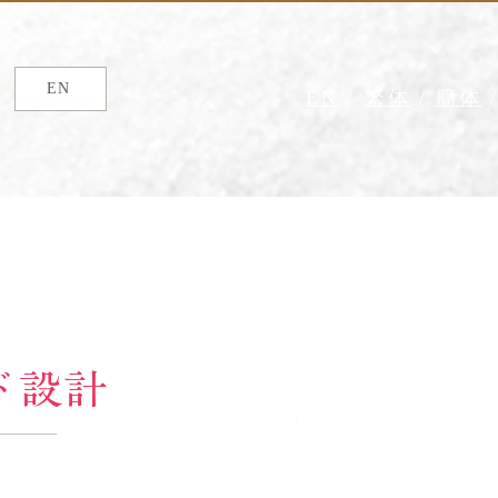
EN
EN
/
繁体
/
簡体
ド設計