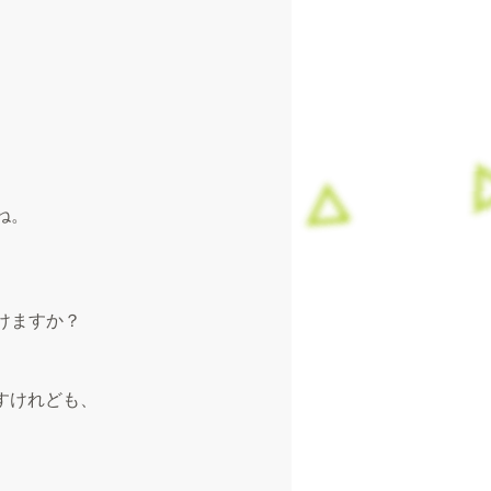
ね。
けますか？
すけれども、