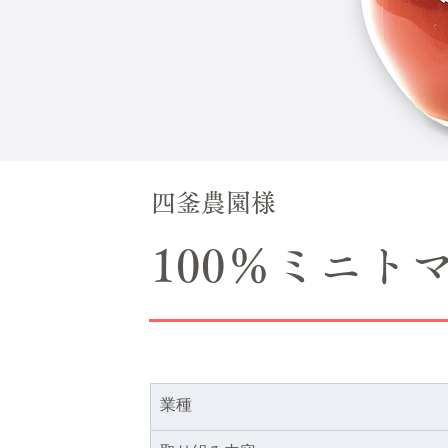
四釜農園様
100％ミニト
業種