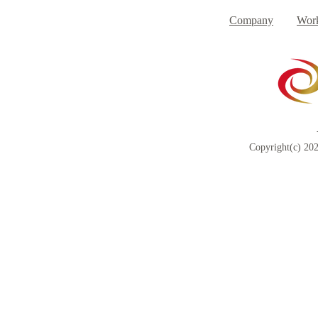
Day
す
Company
Work
Copyright(c) 202