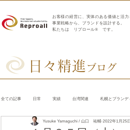
お客様の経営に、実体のある価値と活力
​事業戦略から、ブランドを設計する。
私たちは
リプロール
®
です。
日々精進
ブログ
全ての記事
日常
実績
台湾関連
札幌とブランデ
Yusuke Yamaguchi / 山口 祐輔
2022年1月25
リブランディング®
さとうきび繊維のストロー
中国