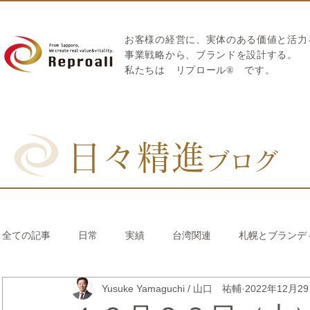
お客様の経営に、実体のある価値と活力
​事業戦略から、ブランドを設計する。
私たちは
リプロール
®
です。
日々精進
ブログ
全ての記事
日常
実績
台湾関連
札幌とブランデ
Yusuke Yamaguchi / 山口 祐輔
2022年12月2
リブランディング®
さとうきび繊維のストロー
中国