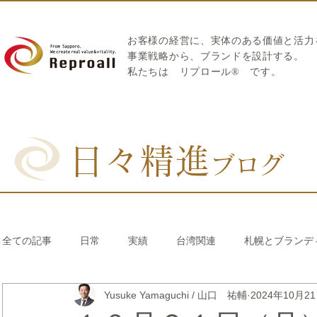
お客様の経営に、実体のある価値と活力
​事業戦略から、ブランドを設計する。
私たちは
リプロール
®
です。
日々精進
ブログ
全ての記事
日常
実績
台湾関連
札幌とブランデ
Yusuke Yamaguchi / 山口 祐輔
2024年10月2
リブランディング®
さとうきび繊維のストロー
中国