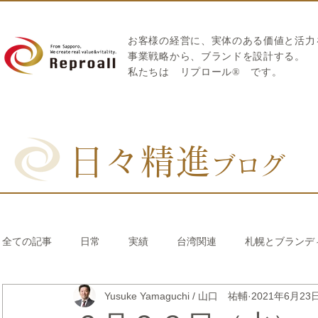
お客様の経営に、実体のある価値と活力
​事業戦略から、ブランドを設計する。
私たちは
リプロール
®
です。
日々精進
ブログ
全ての記事
日常
実績
台湾関連
札幌とブランデ
Yusuke Yamaguchi / 山口 祐輔
2021年6月23
リブランディング®
さとうきび繊維のストロー
中国