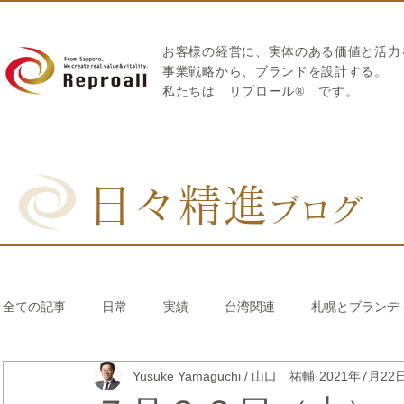
お客様の経営に、実体のある価値と活力
​事業戦略から、ブランドを設計する。
私たちは
リプロール
®
です。
日々精進
ブログ
全ての記事
日常
実績
台湾関連
札幌とブランデ
Yusuke Yamaguchi / 山口 祐輔
2021年7月22
リブランディング®
さとうきび繊維のストロー
中国