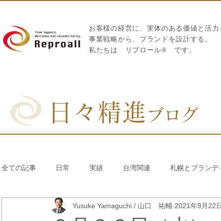
お客様の経営に、実体のある価値と活力
​事業戦略から、ブランドを設計する。
私たちは
リプロール
®
です。
日々精進
ブログ
全ての記事
日常
実績
台湾関連
札幌とブランデ
Yusuke Yamaguchi / 山口 祐輔
2021年9月22
リブランディング®
さとうきび繊維のストロー
中国