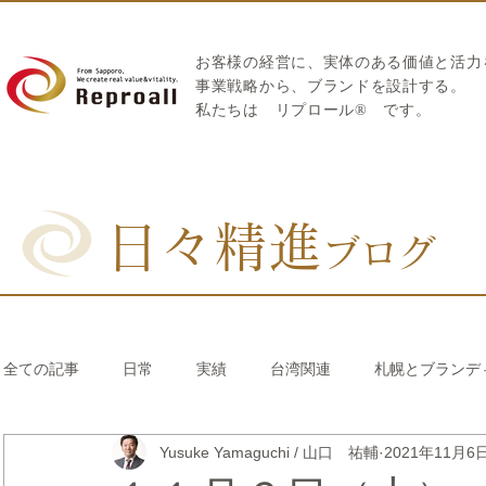
お客様の経営に、実体のある価値と活力
​事業戦略から、ブランドを設計する。
私たちは
リプロール
®
です。
日々精進
ブログ
全ての記事
日常
実績
台湾関連
札幌とブランデ
Yusuke Yamaguchi / 山口 祐輔
2021年11月6
リブランディング®
さとうきび繊維のストロー
中国