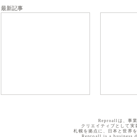
最新記事
​Reproall
クリエイティブとして実
札幌を拠点に、日本と世界
Reproall is a business 