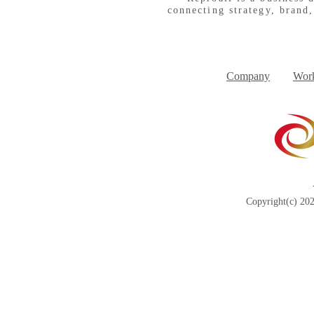
connecting strategy, brand,
８月３日（月） イベントで
７月３１日
Day
す
Company
Work
Copyright(c) 202