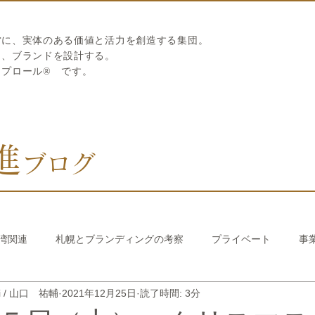
営に、実体のある価値と活力を創造する集団。
ら、ブランドを設計する。
リプロール
®
です。
進
ブログ
湾関連
札幌とブランディングの考察
プライベート
事
hi / 山口 祐輔
2021年12月25日
読了時間: 3分
び繊維のストロー
中国香港関連
韓国関連
おうちでか