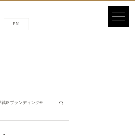
EN
EN
/
繁体
/
簡体
業戦略ブランディング®
んたん®