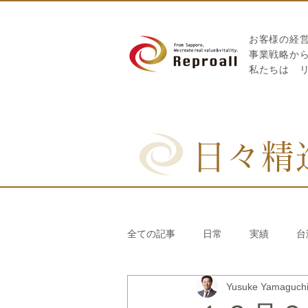
お客様の経
​事業戦略か
私たちは
日々精
全ての記事
日常
実績
台
Yusuke Yamaguc
リブランディング®
さとうき