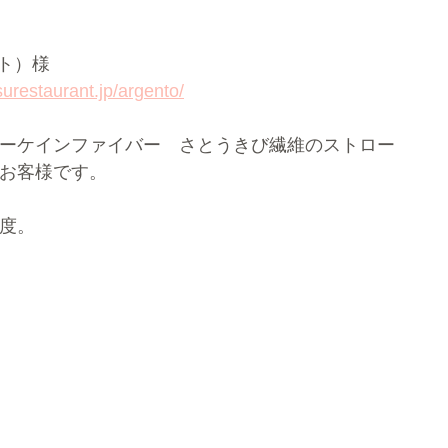
ント）様
urestaurant.jp/argento/
ーケインファイバー　さとうきび繊維のストロー
お客様です。
度。