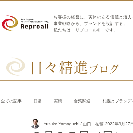
お客様の経営に、実体のある価値と活力
​事業戦略から、ブランドを設計する。
私たちは
リプロール
®
です。
日々精進
ブログ
全ての記事
日常
実績
台湾関連
札幌とブランデ
Yusuke Yamaguchi / 山口 祐輔
2022年3月27
リブランディング®
さとうきび繊維のストロー
中国