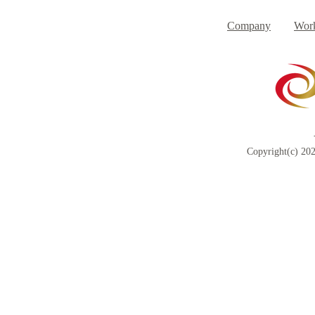
Day
す
Company
Work
Copyright(c) 202