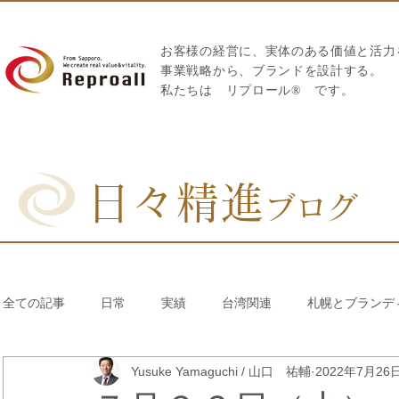
お客様の経営に、実体のある価値と活力
​事業戦略から、ブランドを設計する。
私たちは
リプロール
®
です。
日々精進
ブログ
全ての記事
日常
実績
台湾関連
札幌とブランデ
Yusuke Yamaguchi / 山口 祐輔
2022年7月26
リブランディング®
さとうきび繊維のストロー
中国