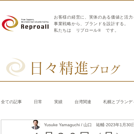
お客様の経営に、実体のある価値と活力
​事業戦略から、ブランドを設計する。
私たちは
リプロール
®
です。
日々精進
ブログ
全ての記事
日常
実績
台湾関連
札幌とブランデ
Yusuke Yamaguchi / 山口 祐輔
2023年1月30
リブランディング®
さとうきび繊維のストロー
中国