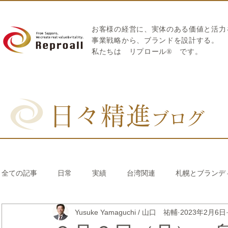
お客様の経営に、実体のある価値と活力
​事業戦略から、ブランドを設計する。
私たちは
リプロール
®
です。
日々精進
ブログ
全ての記事
日常
実績
台湾関連
札幌とブランデ
Yusuke Yamaguchi / 山口 祐輔
2023年2月6日
リブランディング®
さとうきび繊維のストロー
中国