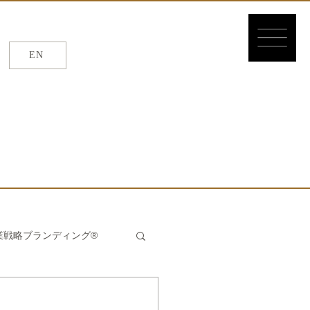
EN
EN
/
繁体
/
簡体
業戦略ブランディング®
んたん®