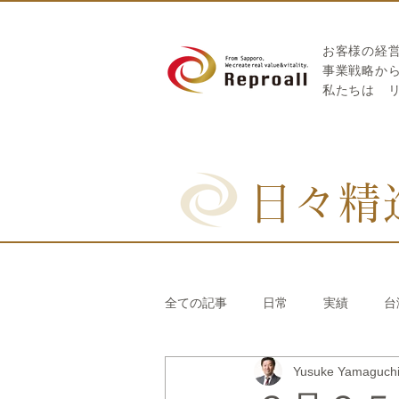
お客様の経
​事業戦略か
私たちは
日々精
全ての記事
日常
実績
台
Yusuke Yamaguc
リブランディング®
さとうき