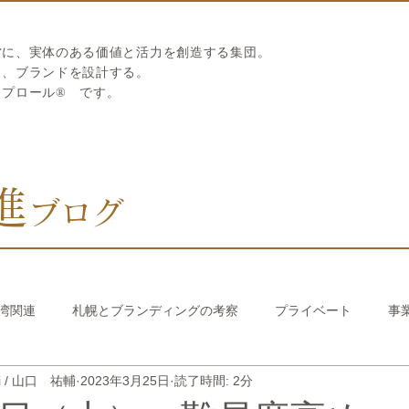
営に、実体のある価値と活力を創造する集団。
ら、ブランドを設計する。
リプロール
®
です。
進
ブログ
湾関連
札幌とブランディングの考察
プライベート
事
hi / 山口 祐輔
2023年3月25日
読了時間: 2分
び繊維のストロー
中国香港関連
韓国関連
おうちでか