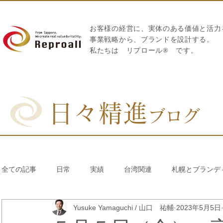
お客様の経営に、実体のある価値と活力
​事業戦略から、ブランドを設計する。
私たちは
リプロール
®
です。
日々精進
ブログ
全ての記事
日常
実績
台湾関連
札幌とブランデ
Yusuke Yamaguchi / 山口 祐輔
2023年5月5日
リブランディング®
さとうきび繊維のストロー
中国