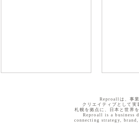
​Reproall
クリエイティブとして実
札幌を拠点に、日本と世界
Reproall is a business 
connecting strategy, brand,
８月３日（月） イベントで
７月３１日