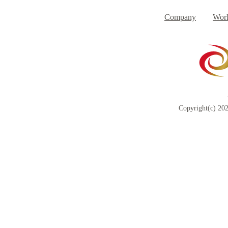
Day
す
Company
Work
Copyright(c) 202