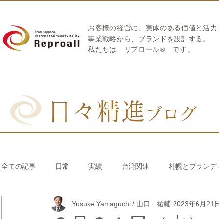
お客様の経営に、実体のある価値と活力
​事業戦略から、ブランドを設計する。
私たちは
リプロール
®
です。
日々精進
ブログ
全ての記事
日常
実績
台湾関連
札幌とブランデ
Yusuke Yamaguchi / 山口 祐輔
2023年6月21
リブランディング®
さとうきび繊維のストロー
中国