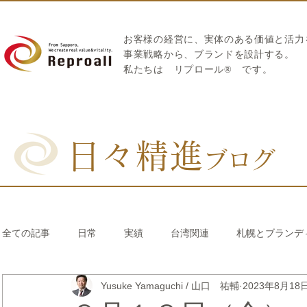
お客様の経営に、実体のある価値と活力
​事業戦略から、ブランドを設計する。
私たちは
リプロール
®
です。
日々精進
ブログ
全ての記事
日常
実績
台湾関連
札幌とブランデ
Yusuke Yamaguchi / 山口 祐輔
2023年8月18
リブランディング®
さとうきび繊維のストロー
中国