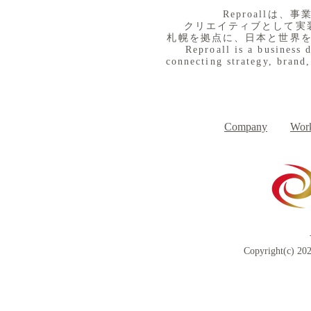
​Reproall
クリエイティブとして実
札幌を拠点に、日本と世界
Reproall is a business 
connecting strategy, brand,
８月３日（月） イベントで
７月３１日
Day
す
Company
Work
Copyright(c) 202