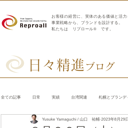
お客様の経営に、実体のある価値と活力
​事業戦略から、ブランドを設計する。
私たちは
リプロール
®
です。
日々精進
ブログ
全ての記事
日常
実績
台湾関連
札幌とブランデ
Yusuke Yamaguchi / 山口 祐輔
2023年8月29
リブランディング®
さとうきび繊維のストロー
中国