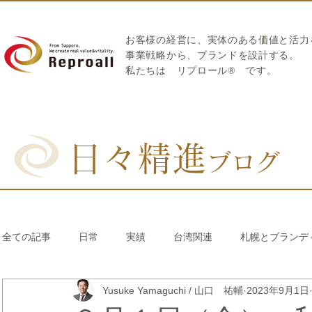
お客様の経営に、実体のある価値と活力
​事業戦略から、ブランドを設計する。
私たちは
リプロール
®
です。
日々精進
ブログ
全ての記事
日常
実績
台湾関連
札幌とブランデ
Yusuke Yamaguchi / 山口 祐輔
2023年9月1日
リブランディング®
さとうきび繊維のストロー
中国