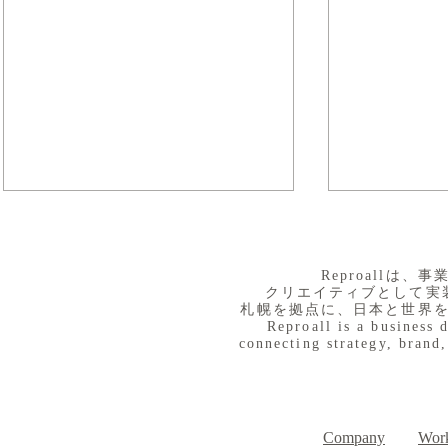
​Reproall
クリエイティブとして実
札幌を拠点に、日本と世界
Reproall is a business 
connecting strategy, brand,
８月３日（月） イベントで
７月３１日
Day
す
Company
Work