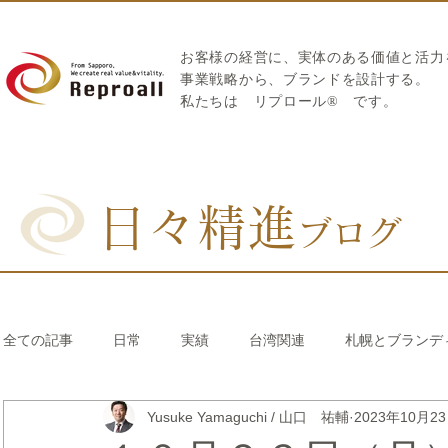
お客様の経営に、実体のある価値と活力
​事業戦略から、ブランドを設計する。
私たちは
リプロール
®
です。
日々精進
ブログ
全ての記事
日常
実績
台湾関連
札幌とブランデ
Yusuke Yamaguchi / 山口 祐輔
2023年10月2
リブランディング®
さとうきび繊維のストロー
中国