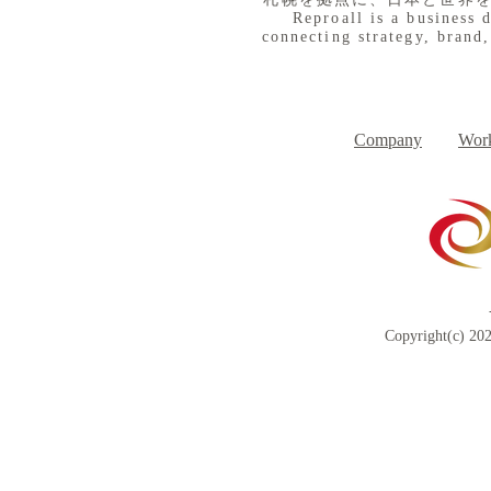
Reproall is a business 
connecting strategy, brand,
８月３日（月） イベントで
７月３１日
Day
す
Company
Work
Copyright(c) 202