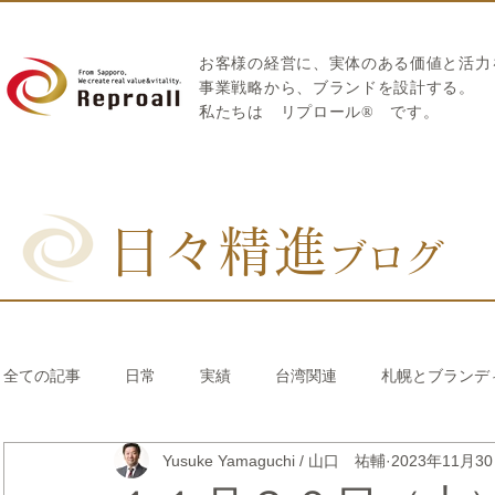
お客様の経営に、実体のある価値と活力
​事業戦略から、ブランドを設計する。
私たちは
リプロール
®
です。
日々精進
ブログ
全ての記事
日常
実績
台湾関連
札幌とブランデ
Yusuke Yamaguchi / 山口 祐輔
2023年11月3
リブランディング®
さとうきび繊維のストロー
中国