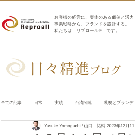
お客様の経営に、実体のある価値と活力
​事業戦略から、ブランドを設計する。
私たちは
リプロール
®
です。
日々精進
ブログ
全ての記事
日常
実績
台湾関連
札幌とブランデ
Yusuke Yamaguchi / 山口 祐輔
2023年12月1
リブランディング®
さとうきび繊維のストロー
中国