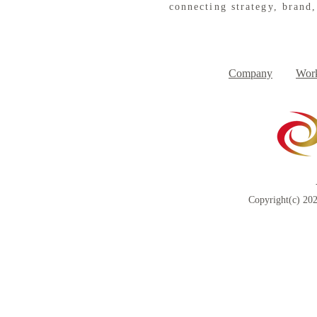
connecting strategy, brand,
８月３日（月） イベントで
７月３１日
Day
す
Company
Work
Copyright(c) 202