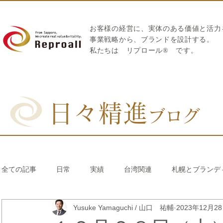
お客様の経営に、実体のある価値と活力
​事業戦略から、ブランドを設計する。
私たちは
リプロール
®
です。
日々精進
ブログ
全ての記事
日常
実績
台湾関連
札幌とブランデ
Yusuke Yamaguchi / 山口 祐輔
2023年12月2
リブランディング®
さとうきび繊維のストロー
中国