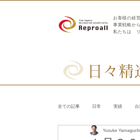
お客様の経
​事業戦略か
私たちは
日々精
全ての記事
日常
実績
台
Yusuke Yamaguc
リブランディング®
さとうき