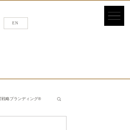
EN
EN
/
繁体
/
簡体
業戦略ブランディング®
んたん®