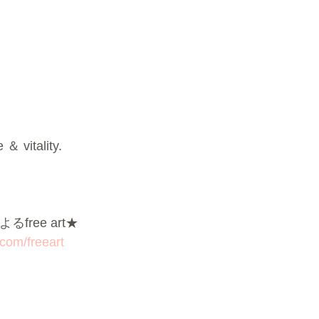
＆ vitality.
free art★
.com/freeart