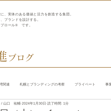
営に、実体のある価値と活力を創造する集団。
ら、ブランドを設計する。
リプロール
®
です。
進
ブログ
湾関連
札幌とブランディングの考察
プライベート
事
hi / 山口 祐輔
2024年1月30日
読了時間: 1分
び繊維のストロー
中国香港関連
韓国関連
おうちでか