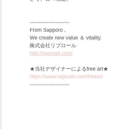
-----------------------
From Sapporo ,
We create new value ＆ vitality.
株式会社リプロール
http://reproall.com/
★当社デザイナーによるfree art★
https://www.reproall.com/freeart
-----------------------