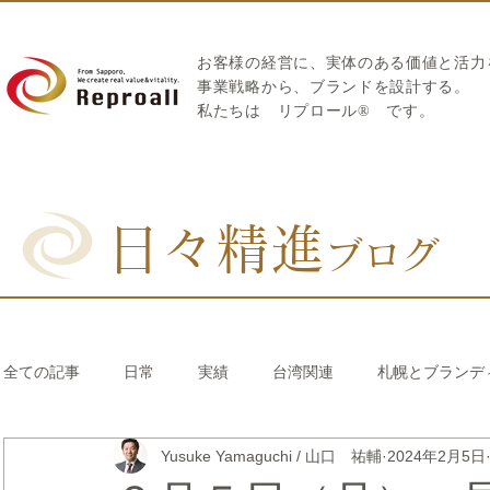
お客様の経営に、実体のある価値と活力
​事業戦略から、ブランドを設計する。
私たちは
リプロール
®
です。
日々精進
ブログ
全ての記事
日常
実績
台湾関連
札幌とブランデ
Yusuke Yamaguchi / 山口 祐輔
2024年2月5日
リブランディング®
さとうきび繊維のストロー
中国