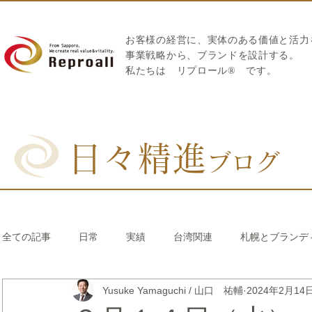
お客様の経営に、実体のある価値と活力
​事業戦略から、ブランドを設計する。
私たちは
リプロール
®
です。
日々精進
ブログ
全ての記事
日常
実績
台湾関連
札幌とブランデ
Yusuke Yamaguchi / 山口 祐輔
2024年2月14
リブランディング®
さとうきび繊維のストロー
中国