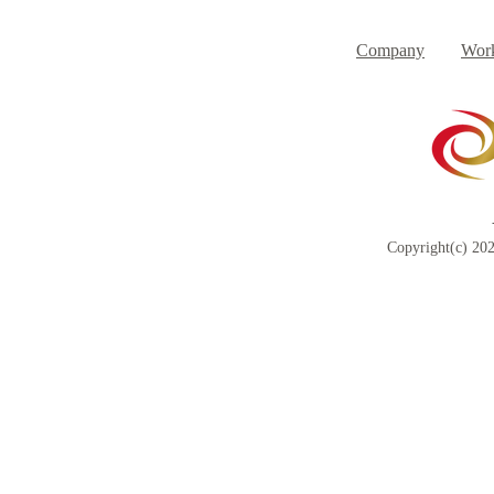
Day
す
Company
Work
Copyright(c) 202