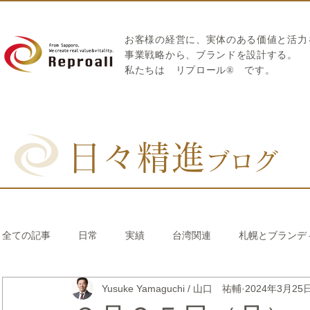
お客様の経営に、実体のある価値と活力
​事業戦略から、ブランドを設計する。
私たちは
リプロール
®
です。
日々精進
ブログ
全ての記事
日常
実績
台湾関連
札幌とブランデ
Yusuke Yamaguchi / 山口 祐輔
2024年3月25
リブランディング®
さとうきび繊維のストロー
中国