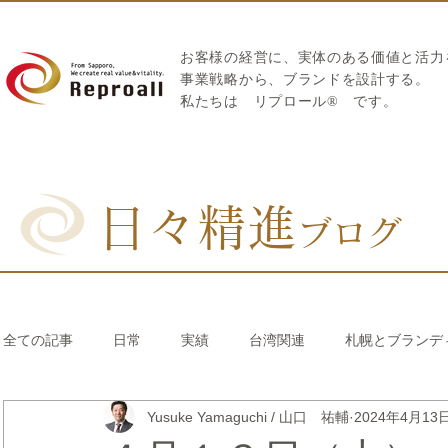
お客様の経営に、実体のある価値と活力
​事業戦略から、ブランドを設計する。
私たちは
リプロール
®
です。
日々精進
ブログ
全ての記事
日常
実績
台湾関連
札幌とブランデ
Yusuke Yamaguchi / 山口 祐輔
2024年4月13
リブランディング®
さとうきび繊維のストロー
中国