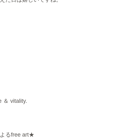
＆ vitality.
free art★