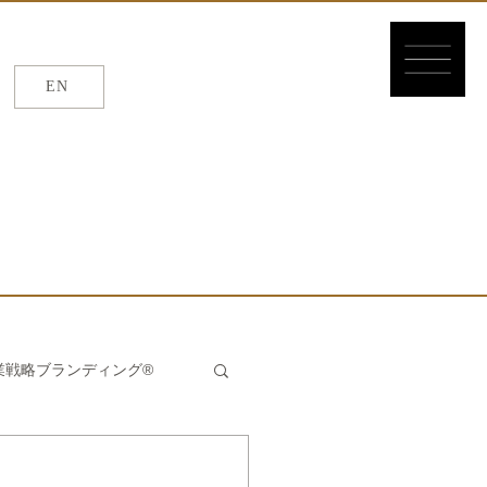
EN
EN
/
繁体
/
簡体
業戦略ブランディング®
んたん®