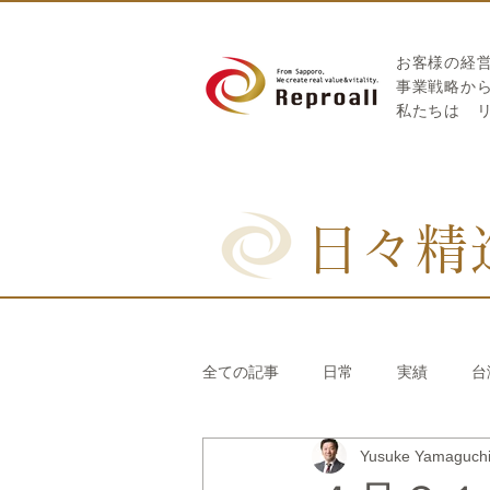
お客様の経
​事業戦略か
私たちは
日々精
全ての記事
日常
実績
台
Yusuke Yamaguc
リブランディング®
さとうき