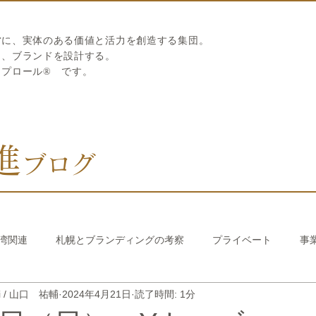
営に、実体のある価値と活力を創造する集団。
ら、ブランドを設計する。
リプロール
®
です。
進
ブログ
湾関連
札幌とブランディングの考察
プライベート
事
hi / 山口 祐輔
2024年4月21日
読了時間: 1分
び繊維のストロー
中国香港関連
韓国関連
おうちでか