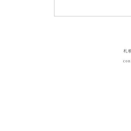
札
con
８月３日（月） イベントで
す