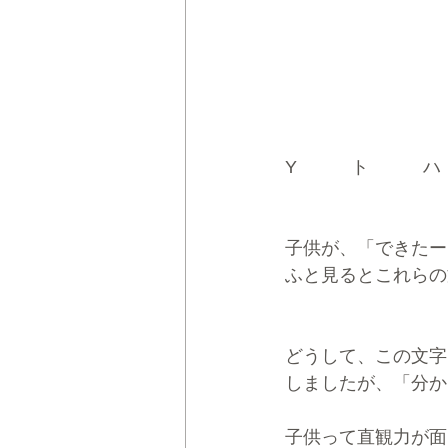
Y　　　ト　　　ハ
子供が、「できたー
ふと見るとこれらの
どうして、この文字
しましたが、「分か
子供って直観力が面