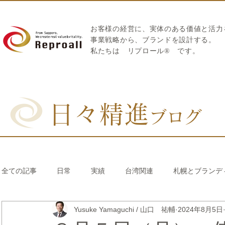
お客様の経営に、実体のある価値と活力
​事業戦略から、ブランドを設計する。
私たちは
リプロール
®
です。
日々精進
ブログ
全ての記事
日常
実績
台湾関連
札幌とブランデ
Yusuke Yamaguchi / 山口 祐輔
2024年8月5日
リブランディング®
さとうきび繊維のストロー
中国