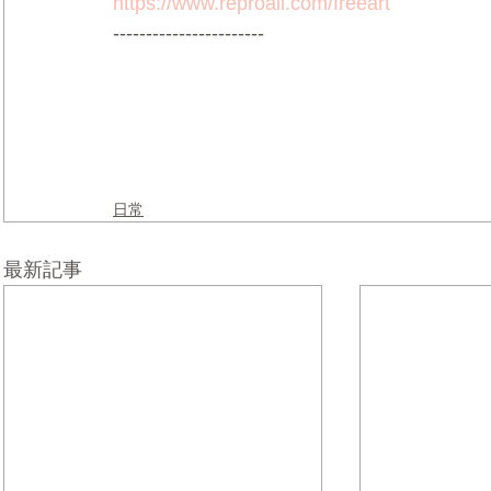
https://www.reproall.com/freeart
-----------------------
日常
最新記事