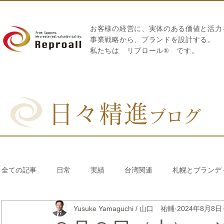
お客様の経営に、実体のある価値と活力
​事業戦略から、ブランドを設計する。
私たちは
リプロール
®
です。
日々精進
ブログ
全ての記事
日常
実績
台湾関連
札幌とブランデ
Yusuke Yamaguchi / 山口 祐輔
2024年8月8日
リブランディング®
さとうきび繊維のストロー
中国