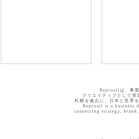
​Reproall
クリエイティブとして実
札幌を拠点に、日本と世界
Reproall is a business 
connecting strategy, brand,
８月３日（月） イベントで
７月３１日
Day
す