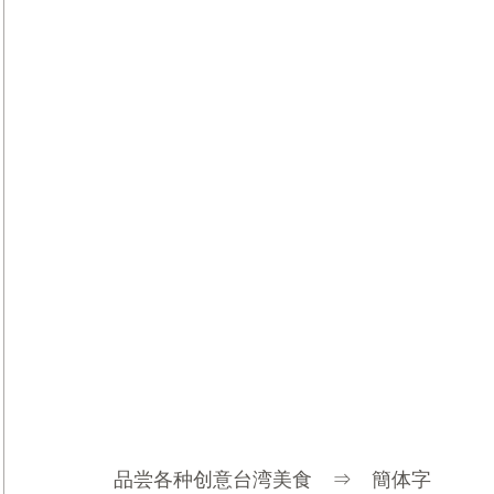
品尝各种创意台湾美食　⇒　簡体字