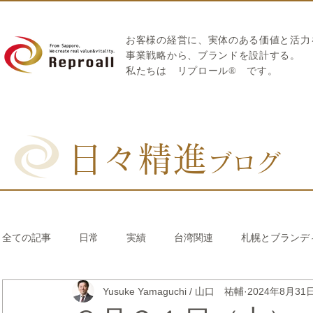
お客様の経営に、実体のある価値と活力
​事業戦略から、ブランドを設計する。
私たちは
リプロール
®
です。
日々精進
ブログ
全ての記事
日常
実績
台湾関連
札幌とブランデ
Yusuke Yamaguchi / 山口 祐輔
2024年8月31
リブランディング®
さとうきび繊維のストロー
中国