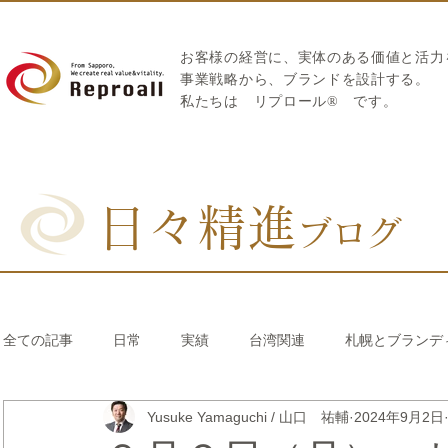
お客様の経営に、実体のある価値と活力
​事業戦略から、ブランドを設計する。
私たちは
リプロール
®
です。
日々精進
ブログ
全ての記事
日常
実績
台湾関連
札幌とブランデ
Yusuke Yamaguchi / 山口 祐輔
2024年9月2日
リブランディング®
さとうきび繊維のストロー
中国