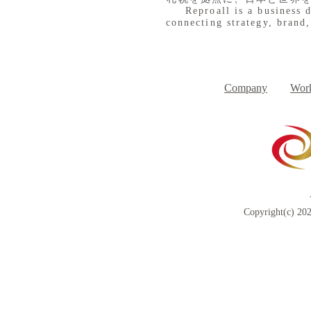
Reproall is a business 
connecting strategy, brand,
８月３日（月） イベントで
７月３１日
Day
す
Company
Work
Copyright(c) 202