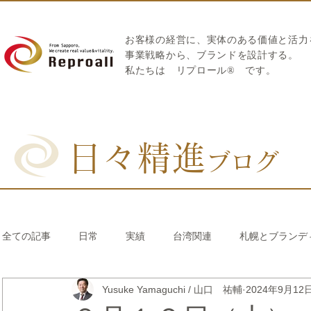
お客様の経営に、実体のある価値と活力
​事業戦略から、ブランドを設計する。
私たちは
リプロール
®
です。
日々精進
ブログ
全ての記事
日常
実績
台湾関連
札幌とブランデ
Yusuke Yamaguchi / 山口 祐輔
2024年9月12
リブランディング®
さとうきび繊維のストロー
中国