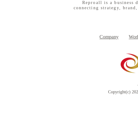
Reproall is a business 
connecting strategy, brand,
８月３日（月） イベントで
７月３１日
Day
す
Company
Work
Copyright(c) 202