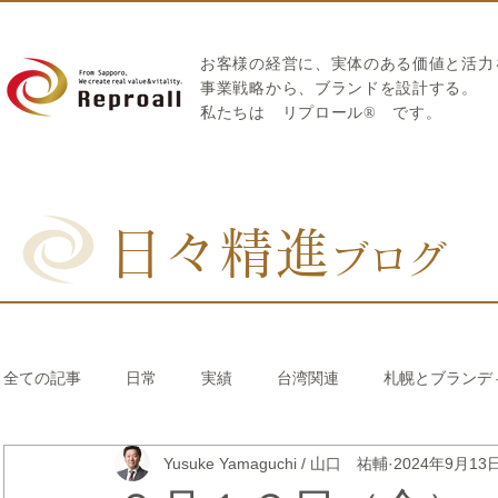
お客様の経営に、実体のある価値と活力
​事業戦略から、ブランドを設計する。
私たちは
リプロール
®
です。
日々精進
ブログ
全ての記事
日常
実績
台湾関連
札幌とブランデ
Yusuke Yamaguchi / 山口 祐輔
2024年9月13
リブランディング®
さとうきび繊維のストロー
中国