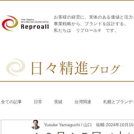
お客様の経営に、実体のある価値と活力
​事業戦略から、ブランドを設計する。
私たちは
リプロール
®
です。
日々精進
ブログ
全ての記事
日常
実績
台湾関連
札幌とブランデ
Yusuke Yamaguchi / 山口 祐輔
2024年10月1
リブランディング®
さとうきび繊維のストロー
中国