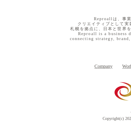
​Reproall
クリエイティブとして実
札幌を拠点に、日本と世界
Reproall is a business 
connecting strategy, brand,
８月３日（月） イベントで
７月３１日
Day
す
Company
Work
Copyright(c) 202