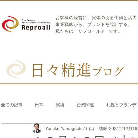
お客様の経営に、実体のある価値と活力
​事業戦略から、ブランドを設計する。
私たちは
リプロール
®
です。
日々精進
ブログ
全ての記事
日常
実績
台湾関連
札幌とブランデ
Yusuke Yamaguchi / 山口 祐輔
2024年12月1
リブランディング®
さとうきび繊維のストロー
中国