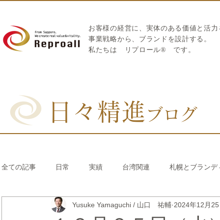
お客様の経営に、実体のある価値と活力
​事業戦略から、ブランドを設計する。
私たちは
リプロール
®
です。
日々精進
ブログ
全ての記事
日常
実績
台湾関連
札幌とブランデ
Yusuke Yamaguchi / 山口 祐輔
2024年12月2
リブランディング®
さとうきび繊維のストロー
中国