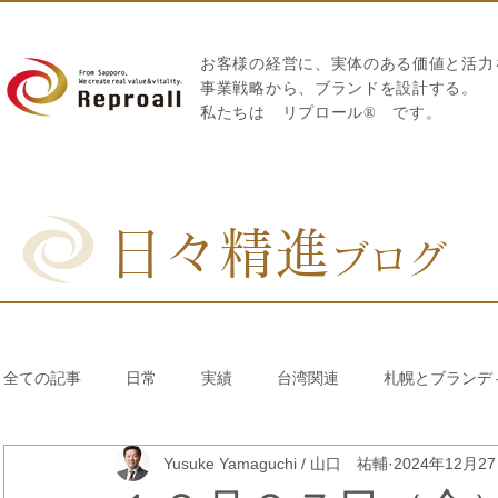
お客様の経営に、実体のある価値と活力
​事業戦略から、ブランドを設計する。
私たちは
リプロール
®
です。
日々精進
ブログ
全ての記事
日常
実績
台湾関連
札幌とブランデ
Yusuke Yamaguchi / 山口 祐輔
2024年12月2
リブランディング®
さとうきび繊維のストロー
中国